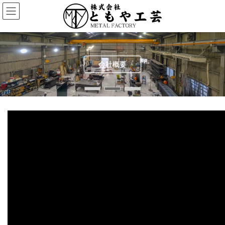
コ
ナ
ン
ビ
テ
ゲ
ン
ー
ツ
シ
へ
ョ
ス
ン
会社概要
キ
に
ッ
移
プ
動